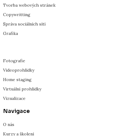
k
e
Tvorba webových stránek
Copywritting
Správa sociálních sítí
Grafika
Fotografie
Videoprohlídky
Home staging
Virtuální prohlídky
Vizualizace
Navigace
O nás
Kurzy a školení