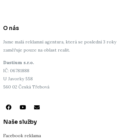
r
o
l
e
e
k
e
s
t
O nás
Jsme malá reklamní agentura, která se poslední 3 roky
zaměřuje pouze na oblast realit.
Dastium s.r.o.
IČ: 06781888
U Javorky 558
560 02 Česká Třebová
F
Y
E
a
o
n
c
u
v
e
t
e
Naše služby
b
u
l
o
b
o
Facebook reklama
o
e
p