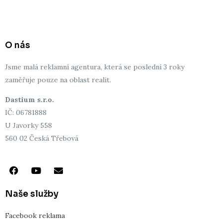
r
o
l
e
e
k
e
s
t
O nás
Jsme malá reklamní agentura, která se poslední 3 roky
zaměřuje pouze na oblast realit.
Dastium s.r.o.
IČ: 06781888
U Javorky 558
560 02 Česká Třebová
F
Y
E
a
o
n
c
u
v
e
t
e
Naše služby
b
u
l
o
b
o
Facebook reklama
o
e
p