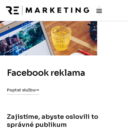
Přeskočit
na
obsah
Facebook reklama
Poptat službu
Zajistíme, abyste oslovili to
správné publikum