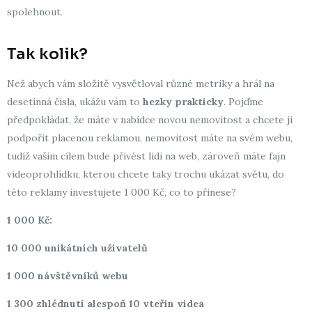
spolehnout.
Tak kolik?
Než abych vám složitě vysvětloval různé metriky a hrál na
desetinná čísla, ukážu vám to
hezky prakticky
. Pojďme
předpokládat, že máte v nabídce novou nemovitost a chcete ji
podpořit placenou reklamou, nemovitost máte na svém webu,
tudíž vašim cílem bude přivést lidi na web, zároveň máte fajn
videoprohlídku, kterou chcete taky trochu ukázat světu, do
této reklamy investujete 1 000 Kč, co to přinese?
1 000 Kč:
10 000 unikátních uživatelů
1 000 návštěvníků webu
1 300 zhlédnutí alespoň 10 vteřin videa