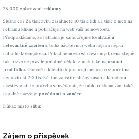
25 000 zobrazení reklamy
Slušné co? Za tisícovku zasáhnete 10 tisíc lidí a 1 tisíc z nich na
reklamu klikne a pokračuje na web vaší nemovitosti.
Předpokládáme, že reklama je samozřejmě
kvalitně a
relevantně zacílená
, tudíž návštěvníci webu nejsou nějací
náhodní kolemjdoucí. Pokud nemovitost dává smysl, cena stejně
tak, ozve se pravděpodobně někdo z nich také na
osobní
prohlídku
. Obecně u klientů doporučuji měsíční rozpočet na
nemovitost 2-3 tis. Kč, tím zajistíte slušný zásah a kloudnou
návštěvnost. Je potřeba si uvědomit, že tahle reklama vám také
rapidně navyšuje
povědomí o značce
.
Důkaz místo slibu:
Zájem o příspěvek