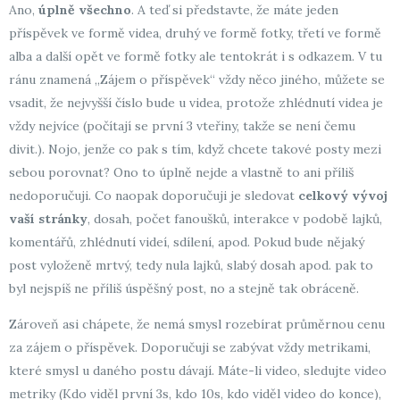
Ano,
úplně všechno
. A teď si představte, že máte jeden
příspěvek ve formě videa, druhý ve formě fotky, třetí ve formě
alba a další opět ve formě fotky ale tentokrát i s odkazem. V tu
ránu znamená „Zájem o příspěvek“ vždy něco jiného, můžete se
vsadit, že nejvyšší číslo bude u videa, protože zhlédnutí videa je
vždy nejvíce (počítají se první 3 vteřiny, takže se není čemu
divit.). Nojo, jenže co pak s tím, když chcete takové posty mezi
sebou porovnat? Ono to úplně nejde a vlastně to ani příliš
nedoporučuji. Co naopak doporučuji je sledovat
celkový vývoj
vaší stránky
, dosah, počet fanoušků, interakce v podobě lajků,
komentářů, zhlédnutí videí, sdílení, apod. Pokud bude nějaký
post vyloženě mrtvý, tedy nula lajků, slabý dosah apod. pak to
byl nejspíš ne příliš úspěšný post, no a stejně tak obráceně.
Zároveň asi chápete, že nemá smysl rozebírat průměrnou cenu
za zájem o příspěvek. Doporučuji se zabývat vždy metrikami,
které smysl u daného postu dávají. Máte-li video, sledujte video
metriky (Kdo viděl první 3s, kdo 10s, kdo viděl video do konce),