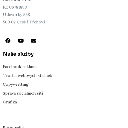
IČ: 06781888
U Javorky 558
560 02 Česká Třebová
F
Y
E
a
o
n
c
u
v
e
t
e
Naše služby
b
u
l
o
b
o
Facebook reklama
o
e
p
k
e
Tvorba webových stránek
Copywritting
Správa sociálních sítí
Grafika
Fotografie