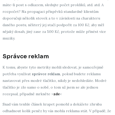
máte-li post s odkazem, sledujte počet prokliků, atd. atd. A
rozpočet? Na propagaci příspěvků standardně klientům
doporučuji několik stovek a to v závislosti na charakteru
daného postu, některý jej stačí podpořit za 100 Kč, aby měl
nějaký dosah, jiný zase za 500 Kč, protože může přinést více
muziky.
Správce reklam
K tomu, abyste tyto metriky mohli sledovat, je samozřejmě
potřeba využívat
správce reklam
, pokud budete reklamu
nastavovat přes modré tlačítko, nikdy je nedohledáte. Modré
tlačítko je zlo samo o sobě, o tom už jsem se ale jednou
rozepsal, případně mrkněte >
zde
<
Snad vám tenhle článek krapet pomohl a dokážete zhruba
odhadnout kolik peněz by vás mohla reklama stát. V případě, že